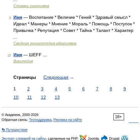
Словарь синонимов
Имя
— Воспитание * Величие * Гений * Здравый смысл *
9
Идеал * Манеры * Мнение * Мораль * Помощь * Поступок *
Привычка * Репутация * Совет * Тайна * Талант * Характер
…
Сводная энциклопедия афоризмов
Имя
— ШEFF …
10
Википедия
Страницы
Следующая
→
1
2
3
4
5
6
7
8
9
10
11
12
13
© Академик, 2000-2026
18+
Обратная связь:
Техподдержка
,
Реклама на сайте
👣 Путешествия
Экспорт словарей на сайты
, сделанные на PHP,
Joomla,
Drupal,