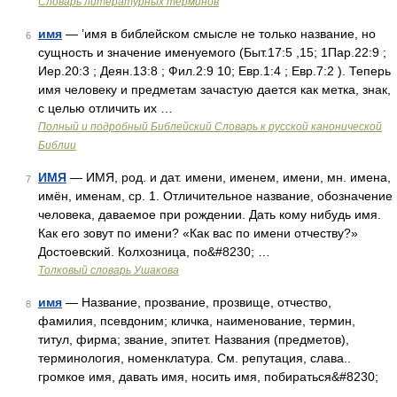
Словарь литературных терминов
имя
— ’имя в библейском смысле не только название, но
6
сущность и значение именуемого (Быт.17:5 ,15; 1Пар.22:9 ;
Иер.20:3 ; Деян.13:8 ; Фил.2:9 10; Евр.1:4 ; Евр.7:2 ). Теперь
имя человеку и предметам зачастую дается как метка, знак,
с целью отличить их …
Полный и подробный Библейский Словарь к русской канонической
Библии
ИМЯ
— ИМЯ, род. и дат. имени, именем, имени, мн. имена,
7
имён, именам, ср. 1. Отличительное название, обозначение
человека, даваемое при рождении. Дать кому нибудь имя.
Как его зовут по имени? «Как вас по имени отчеству?»
Достоевский. Колхозница, по&#8230; …
Толковый словарь Ушакова
имя
— Название, прозвание, прозвище, отчество,
8
фамилия, псевдоним; кличка, наименование, термин,
титул, фирма; звание, эпитет. Названия (предметов),
терминология, номенклатура. См. репутация, слава..
громкое имя, давать имя, носить имя, побираться&#8230;
…