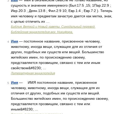
имя
— ’имя в библейском смысле не только название, но
3
сущность и значение именуемого (Быт.17:5 ,15; 1Пар.22:9 ;
Иер.20:3 ; Деян.13:8 ; Фил.2:9 10; Евр.1:4 ; Евр.7:2 ). Теперь
имя человеку и предметам зачастую дается как метка, знак,
с целью отличить их …
Библия. Ветхий и Новый заветы. Синодальный перевод.
Библейская энциклопедия арх. Никифора.
Имя
— постоянное название, присвоенное человеку,
4
животному, иногда вещи, служащее для их отличия от
других, подобных им существ или вещей. Большинство
житейских имен, по происхождению своему,
представляется прозвищем, связано с тем или иным
свойством&#8230; …
Литературная энциклопедия
Имя
— ИМЯ постоянное название, присвоенное
5
человеку, животному, иногда вещи, служащее для их
отличия от других, подобных им существ или вещей.
Большинство житейских имен, по происхождению своему,
представляется прозвищем, связано с тем или
иным&#8230; …