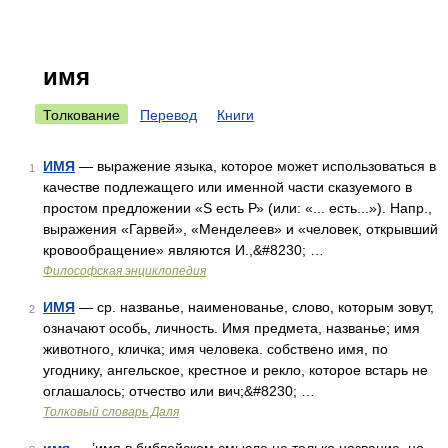
имя
Толкование
Перевод
Книги
ИМЯ
— выражение языка, которое может использоваться в
1
качестве подлежащего или именной части сказуемого в
простом предложении «S есть Р» (или: «... есть...»). Напр.,
выражения «Гарвей», «Менделеев» и «человек, открывший
кровообращение» являются И.,&#8230; …
Философская энциклопедия
ИМЯ
— ср. названье, наименованье, слово, которым зовут,
2
означают особь, личность. Имя предмета, названье; имя
животного, кличка; имя человека. собствено имя, по
угоднику, ангельское, крестное и рекло, которое встарь не
оглашалось; отчество или вич;&#8230; …
Толковый словарь Даля